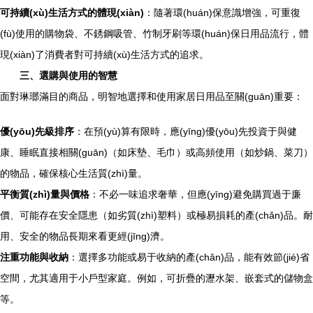
可持續(xù)生活方式的體現(xiàn)
：隨著環(huán)保意識增強，可重復
(fù)使用的購物袋、不銹鋼吸管、竹制牙刷等環(huán)保日用品流行，體
現(xiàn)了消費者對可持續(xù)生活方式的追求。
三、選購與使用的智慧
面對琳瑯滿目的商品，明智地選擇和使用家居日用品至關(guān)重要：
優(yōu)先級排序
：在預(yù)算有限時，應(yīng)優(yōu)先投資于與健
康、睡眠直接相關(guān)（如床墊、毛巾）或高頻使用（如炒鍋、菜刀）
的物品，確保核心生活質(zhì)量。
平衡質(zhì)量與價格
：不必一味追求奢華，但應(yīng)避免購買過于廉
價、可能存在安全隱患（如劣質(zhì)塑料）或極易損耗的產(chǎn)品。耐
用、安全的物品長期來看更經(jīng)濟。
注重功能與收納
：選擇多功能或易于收納的產(chǎn)品，能有效節(jié)省
空間，尤其適用于小戶型家庭。例如，可折疊的瀝水架、嵌套式的儲物盒
等。