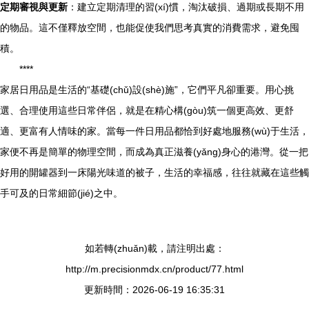
定期審視與更新
：建立定期清理的習(xí)慣，淘汰破損、過期或長期不用
的物品。這不僅釋放空間，也能促使我們思考真實的消費需求，避免囤
積。
****
家居日用品是生活的“基礎(chǔ)設(shè)施”，它們平凡卻重要。用心挑
選、合理使用這些日常伴侶，就是在精心構(gòu)筑一個更高效、更舒
適、更富有人情味的家。當每一件日用品都恰到好處地服務(wù)于生活，
家便不再是簡單的物理空間，而成為真正滋養(yǎng)身心的港灣。從一把
好用的開罐器到一床陽光味道的被子，生活的幸福感，往往就藏在這些觸
手可及的日常細節(jié)之中。
如若轉(zhuǎn)載，請注明出處：
http://m.precisionmdx.cn/product/77.html
更新時間：2026-06-19 16:35:31