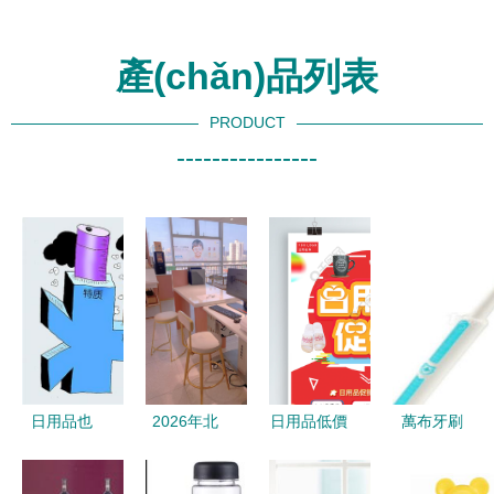
產(chǎn)品列表
PRODUCT
----------------
日用品也
2026年北
日用品低價
萬布牙刷
有“高仿”，
京眼鏡服務
狂歡 熱門
日常生活中
當心身邊的
(wù)推薦
海報驚隱私
的清潔革新