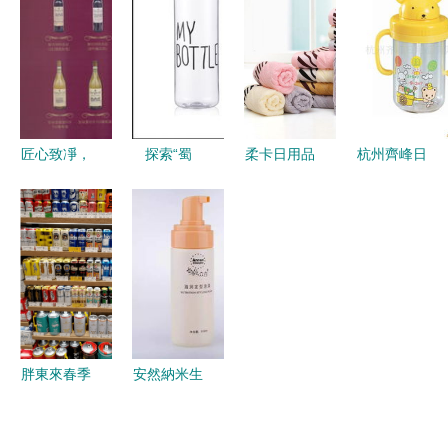
風險之旅
北京艾思美
藏秘籍大公
者
達商貿
開
(mào)專注
眼鏡維修、
咨詢與保養
匠心致凈，
探索“蜀
柔卡日用品
杭州齊峰日
(yǎng)
品質(zhì)常
銳”日用品
加盟 圖片
用品 品質
伴——走進
產(chǎn)品
與產(chǎn)
(zhì)生活的
順夏日用品
魅力與加盟
品背后的真
守護者
的平凡美好
前景如何？
實價值
胖東來春季
安然納米生
主題陳列欣
活 科技賦
賞 零售的
能，開啟日