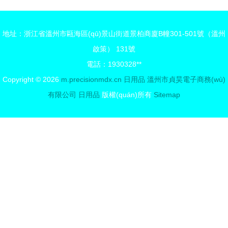
藝術(shù)
用品健康新
與生活的詩
體驗
地址：浙江省溫州市甌海區(qū)景山街道景柏商廈B幢301-501號（溫州
意
啟策） 131號
電話：1930328**
Copyright © 2026
m.precisionmdx.cn
日用品
溫州市貞昊電子商務(wù)
有限公司
日用品
版權(quán)所有
Sitemap