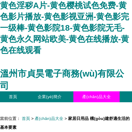
黄色淫秽A片-黄色樱桃试色免费-黄
色影片播放-黄色影视亚洲-黄色影完
一级棒-黄色影院18-黄色影院无毛-
黄色永久网站欧美-黄色在线播放-黄
色在线观看
溫州市貞昊電子商務(wù)有限公
司
首頁
企業(yè)簡介
產(chǎn)品大全
聯(lián)系我們
企業(yè)信息
訪客留言
當前位置：
首頁
>
產(chǎn)品大全
>
家居日用品 構(gòu)建舒適生活的
基本要素