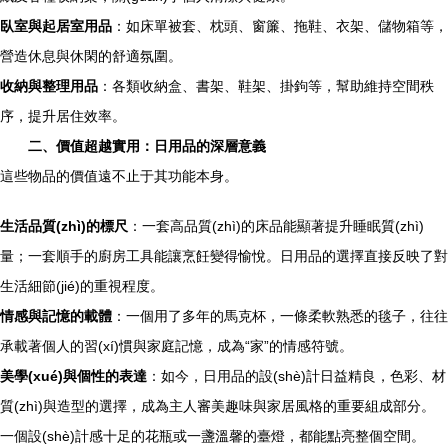
臥室與起居室用品
：如床單被套、枕頭、窗簾、拖鞋、衣架、儲物箱等，
營造休息與休閑的舒適氛圍。
收納與整理用品
：各類收納盒、書架、鞋架、掛鉤等，幫助維持空間秩
序，提升居住效率。
二、價值超越實用：日用品的深層意義
這些物品的價值遠不止于其功能本身。
生活品質(zhì)的標尺
：一套高品質(zhì)的床品能顯著提升睡眠質(zhì)
量；一套順手的廚房工具能讓烹飪變得愉悅。日用品的選擇直接反映了對
生活細節(jié)的重視程度。
情感與記憶的載體
：一個用了多年的馬克杯，一條柔軟熟悉的毯子，往往
承載著個人的習(xí)慣與家庭記憶，成為“家”的情感符號。
美學(xué)與個性的表達
：如今，日用品的設(shè)計日益精良，色彩、材
質(zhì)與造型的選擇，成為主人審美趣味與家居風格的重要組成部分。
一個設(shè)計感十足的花瓶或一盞溫馨的臺燈，都能點亮整個空間。