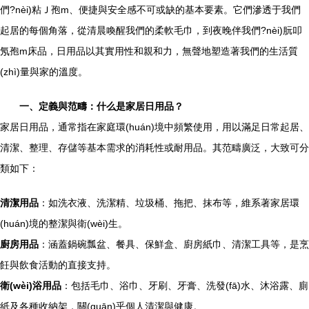
們?nèi)粘Ｊ孢m、便捷與安全感不可或缺的基本要素。它們滲透于我們
起居的每個角落，從清晨喚醒我們的柔軟毛巾，到夜晚伴我們?nèi)朊叩
氖孢m床品，日用品以其實用性和親和力，無聲地塑造著我們的生活質
(zhì)量與家的溫度。
一、定義與范疇：什么是家居日用品？
家居日用品，通常指在家庭環(huán)境中頻繁使用，用以滿足日常起居、
清潔、整理、存儲等基本需求的消耗性或耐用品。其范疇廣泛，大致可分
類如下：
清潔用品
：如洗衣液、洗潔精、垃圾桶、拖把、抹布等，維系著家居環
(huán)境的整潔與衛(wèi)生。
廚房用品
：涵蓋鍋碗瓢盆、餐具、保鮮盒、廚房紙巾、清潔工具等，是烹
飪與飲食活動的直接支持。
衛(wèi)浴用品
：包括毛巾、浴巾、牙刷、牙膏、洗發(fā)水、沐浴露、廁
紙及各種收納架，關(guān)乎個人清潔與健康。